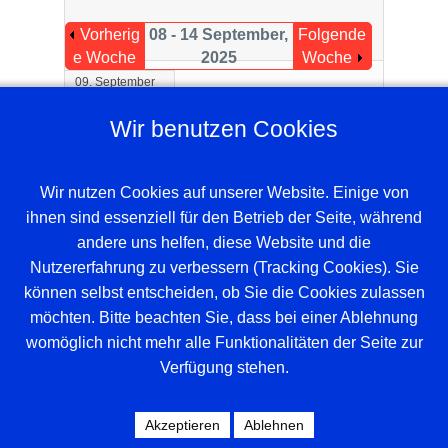
Vorherig
08 - 14 September,
Folgende
e Woche
2025
Woche
09. September
Wir benutzen Cookies
19:00 - 20:00
Vorstandssitzung -
geschäftsführender Vorstand
:: Verein
(allgemein)
Wir nutzen Cookies auf unserer Website. Einige von
ihnen sind essenziell für den Betrieb der Seite, während
andere uns helfen, diese Website und die
Nutzererfahrung zu verbessern (Tracking Cookies). Sie
können selbst entscheiden, ob Sie die Cookies zulassen
möchten. Bitte beachten Sie, dass bei einer Ablehnung
womöglich nicht mehr alle Funktionalitäten der Seite zur
Verfügung stehen.
Beispieltext. Klicke, um das Textelement
auszuwählen.
Akzeptieren
Ablehnen