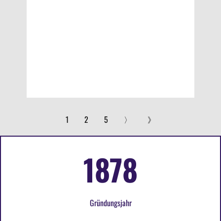
1
2
5
〉
》
1878
Gründungsjahr