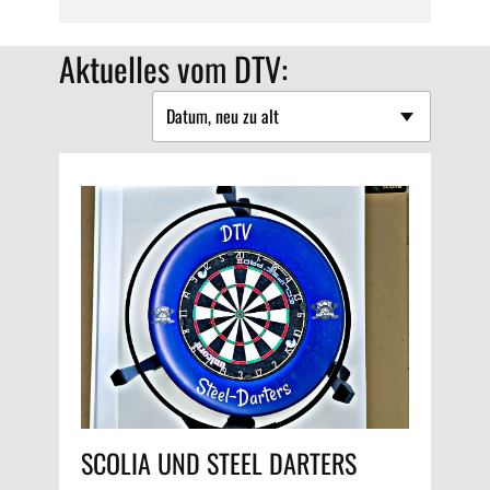
Aktuelles vom DTV:
G
W
Sp
G
D
um
SCOLIA UND STEEL DARTERS