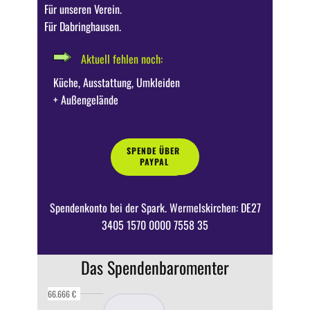
Für unseren Verein.
Für Dabringhausen.
Aktuell fe​hlen noch:
Küche, Ausstattung, Umkleiden
+ Außengelände
SPENDE ÜBER
SPENDE ÜBER
PAYPAL
BETTERPLACE.ORG
Spendenkonto bei der Spark. Wermelskirchen: DE27
3405 1570 0000 7558 35
Das Spendenbaromenter
66.666 €