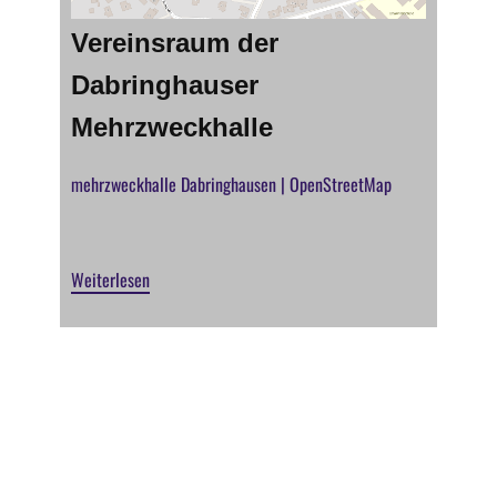
Vereinsraum der
Dabringhauser
Mehrzweckhalle
mehrzweckhalle Dabringhausen | OpenStreetMap
Weiterlesen