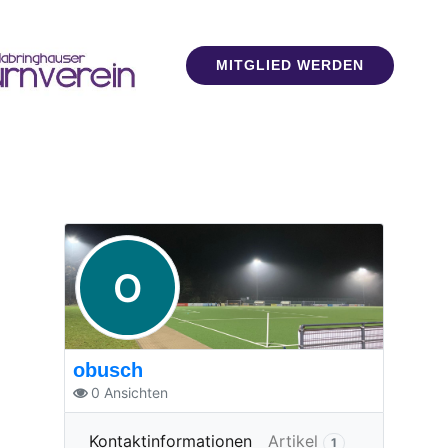
MITGLIED WERDEN
O
obusch
0
Ansichten
Mehr
Kontaktinformationen
Artikel
1